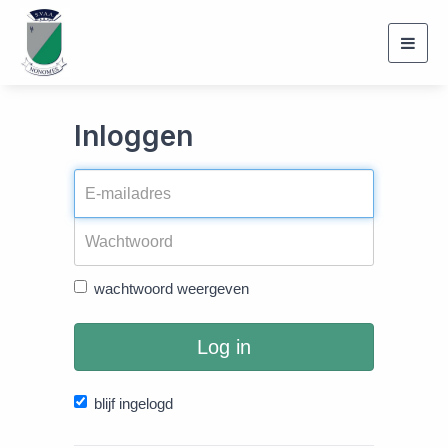
Toggl
navig
Inloggen
wachtwoord weergeven
Log in
blijf ingelogd